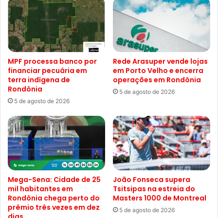
MPF processa banco por
Rede Arasuper vende lojas
financiar pecuária em
em Porto Velho e encerra
terra indígena de
operações em Rondônia
Rondônia
5 de agosto de 2026
5 de agosto de 2026
Mega-Sena: Cidade de 25
João Fonseca supera
mil habitantes em
Tsitsipas na estreia do
Rondônia chega perto do
Masters 1000 de Montreal
prêmio três vezes em dez
5 de agosto de 2026
dias