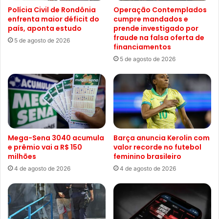
Polícia Civil de Rondônia
Operação Contemplados
enfrenta maior déficit do
cumpre mandados e
país, aponta estudo
prende investigado por
fraude na falsa oferta de
5 de agosto de 2026
financiamentos
5 de agosto de 2026
Mega-Sena 3040 acumula
Barça anuncia Kerolin com
e prêmio vai a R$ 150
valor recorde no futebol
milhões
feminino brasileiro
4 de agosto de 2026
4 de agosto de 2026