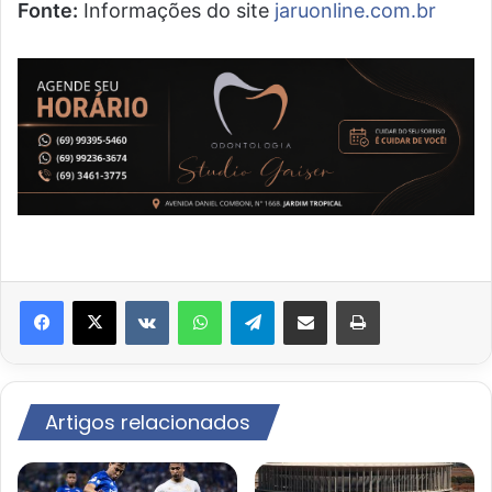
Fonte:
Informações do site
jaruonline.com.br
VK
WhatsApp
Telegram
Compartilhar via e-mail
Imprimir
Artigos relacionados