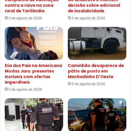
contra a raiva na zona
decisão sobre adicional
rural de Tarilândia
de insalubridade
5 de agosto de 2026
5 de agosto de 2026
Dia dos Pais na Americana
Caminhão desaparece de
Modas Jaru: presentes
pátio de posto em
incríveis com ofertas
Machadinho D’Oeste
imperdíveis
5 de agosto de 2026
5 de agosto de 2026