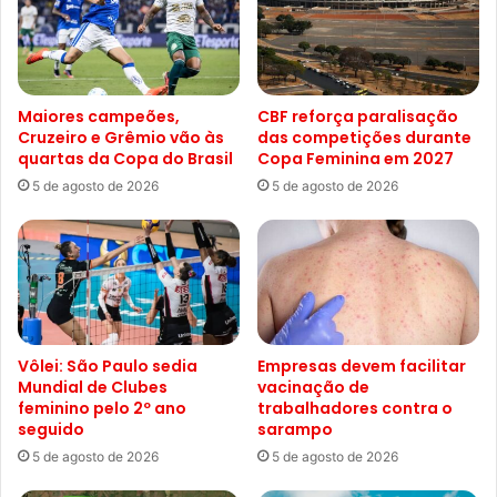
Maiores campeões,
CBF reforça paralisação
Cruzeiro e Grêmio vão às
das competições durante
quartas da Copa do Brasil
Copa Feminina em 2027
5 de agosto de 2026
5 de agosto de 2026
Vôlei: São Paulo sedia
Empresas devem facilitar
Mundial de Clubes
vacinação de
feminino pelo 2º ano
trabalhadores contra o
seguido
sarampo
5 de agosto de 2026
5 de agosto de 2026