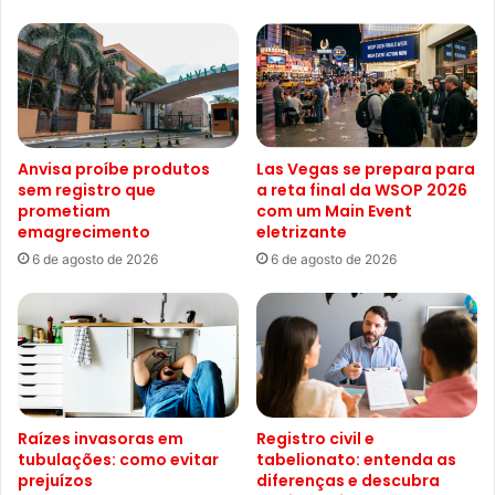
Anvisa proíbe produtos
Las Vegas se prepara para
sem registro que
a reta final da WSOP 2026
prometiam
com um Main Event
emagrecimento
eletrizante
6 de agosto de 2026
6 de agosto de 2026
Raízes invasoras em
Registro civil e
tubulações: como evitar
tabelionato: entenda as
prejuízos
diferenças e descubra