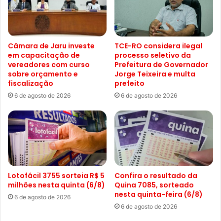
Câmara de Jaru investe
TCE-RO considera ilegal
em capacitação de
processo seletivo da
vereadores com curso
Prefeitura de Governador
sobre orçamento e
Jorge Teixeira e multa
fiscalização
prefeito
6 de agosto de 2026
6 de agosto de 2026
Lotofácil 3755 sorteia R$ 5
Confira o resultado da
milhões nesta quinta (6/8)
Quina 7085, sorteado
nesta quinta-feira (6/8)
6 de agosto de 2026
6 de agosto de 2026