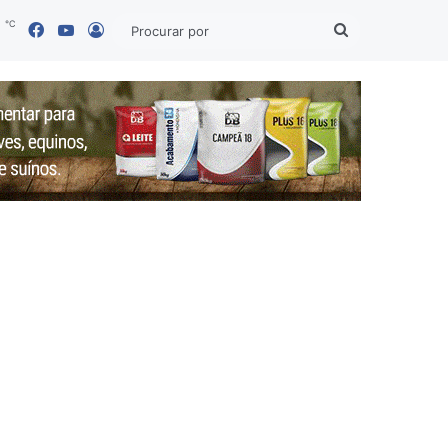
℃
Facebook
YouTube
7
Entrar
Procurar
por