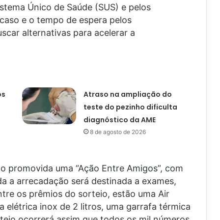
istema Único de Saúde (SUS) e pelos
 caso e o tempo de espera pelos
car alternativas para acelerar a
os
Atraso na ampliação do
teste do pezinho dificulta
diagnóstico da AME
8 de agosto de 2026
ndo promovida uma “Ação Entre Amigos”, com
oda a arrecadação será destinada a exames,
ntre os prêmios do sorteio, estão uma Air
a elétrica inox de 2 litros, uma garrafa térmica
teio ocorrerá assim que todos os mil números