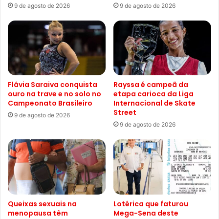
9 de agosto de 2026
9 de agosto de 2026
Flávia Saraiva conquista
Rayssa é campeã da
ouro na trave e no solo no
etapa carioca da Liga
Campeonato Brasileiro
Internacional de Skate
Street
9 de agosto de 2026
9 de agosto de 2026
Queixas sexuais na
Lotérica que faturou
menopausa têm
Mega-Sena deste