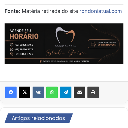
Fonte:
Matéria retirada do site
rondoniatual.com
VK
WhatsApp
Telegram
Compartilhar via e-mail
Imprimir
Artigos relacionados