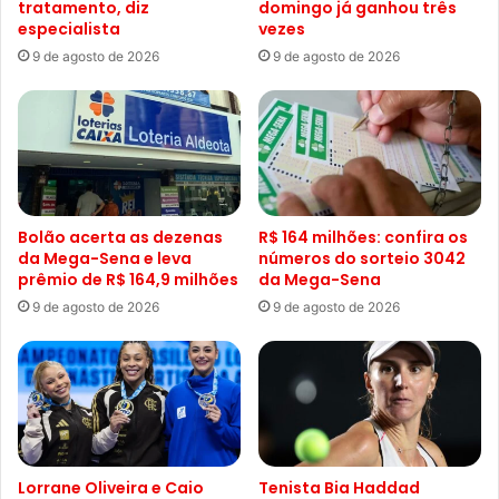
tratamento, diz
domingo já ganhou três
especialista
vezes
9 de agosto de 2026
9 de agosto de 2026
Bolão acerta as dezenas
R$ 164 milhões: confira os
da Mega-Sena e leva
números do sorteio 3042
prêmio de R$ 164,9 milhões
da Mega-Sena
9 de agosto de 2026
9 de agosto de 2026
Lorrane Oliveira e Caio
Tenista Bia Haddad