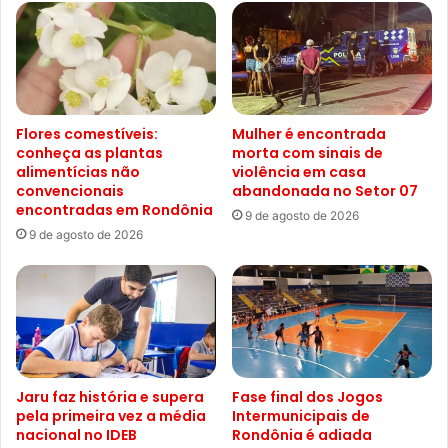
Flores comestíveis:
Mulher é encontrada
conheça as plantas
morta com sinais de
alimentícias não
violência em casa
convencionais
abandonada no Setor 07
encontradas em Rondônia
9 de agosto de 2026
9 de agosto de 2026
Jaru faz história e supera
Fase final dos Jogos
pela primeira vez a média
Intermunicipais de
nacional no IDEB
Rondônia é adiada