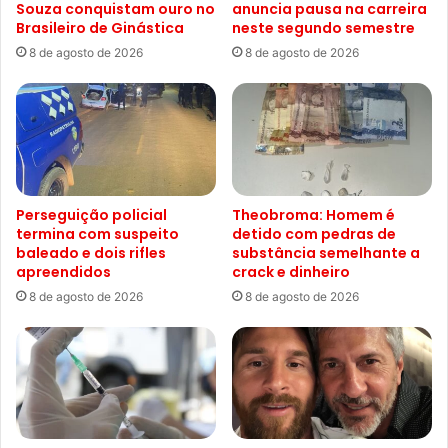
Souza conquistam ouro no
anuncia pausa na carreira
Brasileiro de Ginástica
neste segundo semestre
8 de agosto de 2026
8 de agosto de 2026
Perseguição policial
Theobroma: Homem é
termina com suspeito
detido com pedras de
baleado e dois rifles
substância semelhante a
apreendidos
crack e dinheiro
8 de agosto de 2026
8 de agosto de 2026