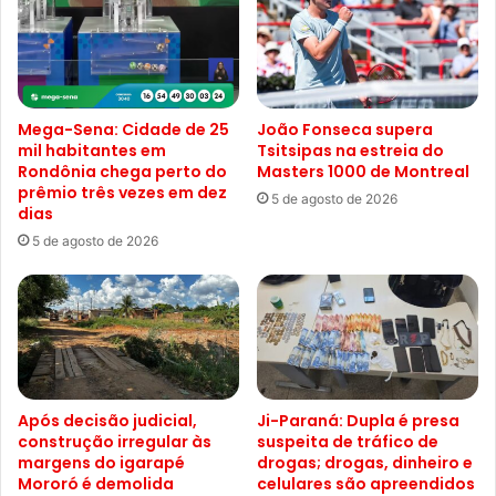
Mega-Sena: Cidade de 25
João Fonseca supera
mil habitantes em
Tsitsipas na estreia do
Rondônia chega perto do
Masters 1000 de Montreal
prêmio três vezes em dez
5 de agosto de 2026
dias
5 de agosto de 2026
Após decisão judicial,
Ji-Paraná: Dupla é presa
construção irregular às
suspeita de tráfico de
margens do igarapé
drogas; drogas, dinheiro e
Mororó é demolida
celulares são apreendidos