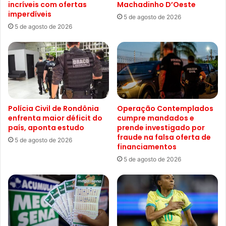
incríveis com ofertas
Machadinho D’Oeste
imperdíveis
5 de agosto de 2026
5 de agosto de 2026
Polícia Civil de Rondônia
Operação Contemplados
enfrenta maior déficit do
cumpre mandados e
país, aponta estudo
prende investigado por
fraude na falsa oferta de
5 de agosto de 2026
financiamentos
5 de agosto de 2026