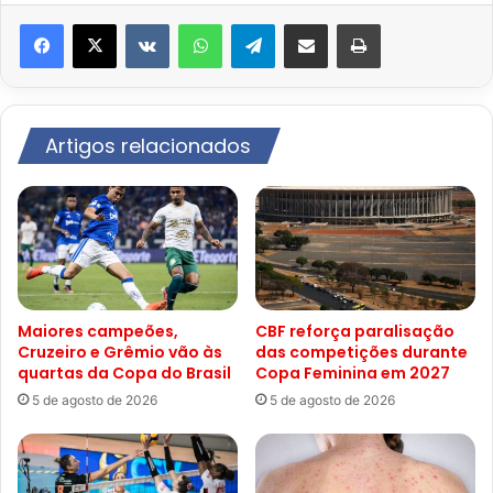
VK
WhatsApp
Telegram
Compartilhar via e-mail
Imprimir
Artigos relacionados
Maiores campeões,
CBF reforça paralisação
Cruzeiro e Grêmio vão às
das competições durante
quartas da Copa do Brasil
Copa Feminina em 2027
5 de agosto de 2026
5 de agosto de 2026