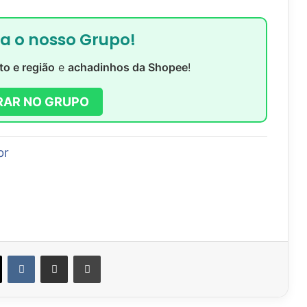
ra o nosso Grupo!
to e região
e
achadinhos da Shopee
!
RAR NO GRUPO
br
VK
Compartilhar via e-mail
Imprimir