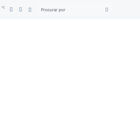
℃
Facebook
YouTube
6
Entrar
Procurar
por