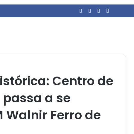
Facebook
YouTube
Entrar
Barra Later
stórica: Centro de
 passa a se
 Walnir Ferro de