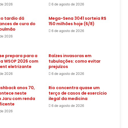
 de 2026
6 de agosto de 2026
o tardio dá
Mega-Sena 3041 sorteia R$
ances de cura do
150 milhões hoje (6/8)
 pulmão
6 de agosto de 2026
 de 2026
se prepara para a
Raízes invasoras em
 da WSOP 2026 com
tubulações: como evitar
ent eletrizante
prejuízos
 de 2026
6 de agosto de 2026
lashback anos 70,
Rio concentra quase um
ontece neste
terço de casos de exercício
 Jaru com renda
ilegal da medicina
ficente
6 de agosto de 2026
 de 2026