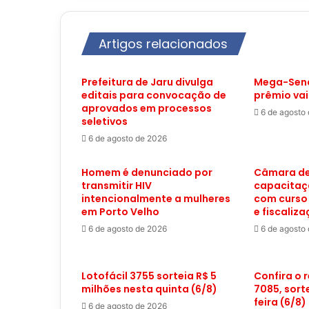
Artigos relacionados
Prefeitura de Jaru divulga
Mega-Sena
editais para convocação de
prêmio vai
aprovados em processos
6 de agosto
seletivos
6 de agosto de 2026
Homem é denunciado por
Câmara de
transmitir HIV
capacitaç
intencionalmente a mulheres
com curso
em Porto Velho
e fiscaliz
6 de agosto de 2026
6 de agosto
Lotofácil 3755 sorteia R$ 5
Confira o 
milhões nesta quinta (6/8)
7085, sort
feira (6/8)
6 de agosto de 2026