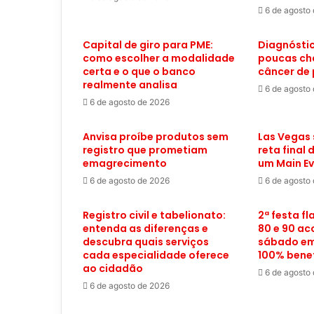
6 de agosto
Capital de giro para PME:
Diagnóstic
como escolher a modalidade
poucas ch
certa e o que o banco
câncer de
realmente analisa
6 de agosto
6 de agosto de 2026
Anvisa proíbe produtos sem
Las Vegas 
registro que prometiam
reta final
emagrecimento
um Main Ev
6 de agosto de 2026
6 de agosto
Registro civil e tabelionato:
2ª festa f
entenda as diferenças e
80 e 90 ac
descubra quais serviços
sábado em
cada especialidade oferece
100% bene
ao cidadão
6 de agosto
6 de agosto de 2026