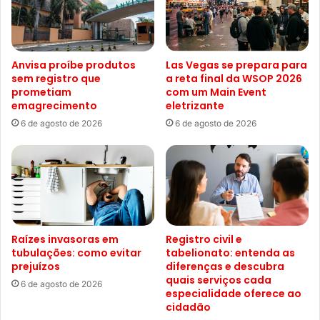
Anvisa proíbe produtos
Las Vegas se prepara para
sem registro que
a reta final da WSOP 2026
prometiam
com um Main Event
emagrecimento
eletrizante
6 de agosto de 2026
6 de agosto de 2026
Raízes invasoras em
Registro civil e
tubulações: como evitar
tabelionato: entenda as
prejuízos
diferenças e descubra
quais serviços cada
6 de agosto de 2026
especialidade oferece ao
cidadão