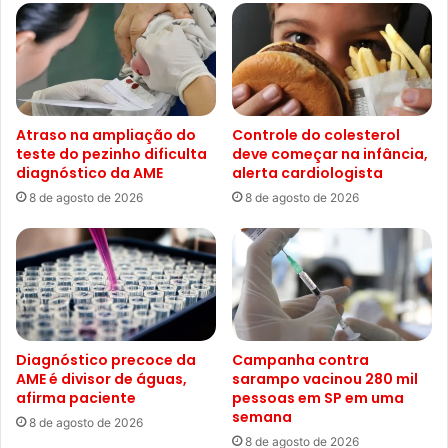
Atraso na ampliação do
Controle do colesterol
teste do pezinho dificulta
deve começar na infância,
diagnóstico da AME
alerta cardiologista
8 de agosto de 2026
8 de agosto de 2026
Diagnóstico precoce da
Campanha contra
AME é divisor de águas,
sarampo vacinou 280 mil
afirma paciente
pessoas em SP em uma
semana
8 de agosto de 2026
8 de agosto de 2026