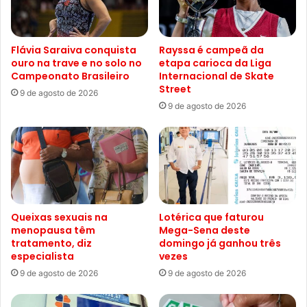
Flávia Saraiva conquista
Rayssa é campeã da
ouro na trave e no solo no
etapa carioca da Liga
Campeonato Brasileiro
Internacional de Skate
Street
9 de agosto de 2026
9 de agosto de 2026
Queixas sexuais na
Lotérica que faturou
menopausa têm
Mega-Sena deste
tratamento, diz
domingo já ganhou três
especialista
vezes
9 de agosto de 2026
9 de agosto de 2026