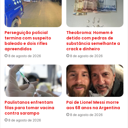
Perseguição policial
Theobroma: Homem é
termina com suspeito
detido com pedras de
baleado e dois rifles
substância semelhante a
apreendidos
crack e dinheiro
8 de agosto de 2026
8 de agosto de 2026
Paulistanos enfrentam
Pai de Lionel Messi morre
filas para tomar vacina
aos 68 anos na Argentina
contra sarampo
8 de agosto de 2026
8 de agosto de 2026