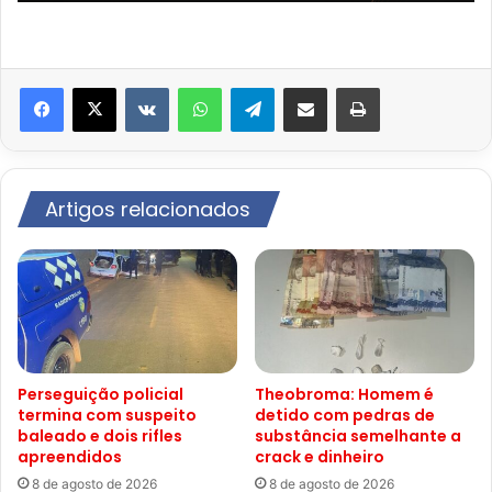
VK
WhatsApp
Telegram
Compartilhar via e-mail
Imprimir
Artigos relacionados
Perseguição policial
Theobroma: Homem é
termina com suspeito
detido com pedras de
baleado e dois rifles
substância semelhante a
apreendidos
crack e dinheiro
8 de agosto de 2026
8 de agosto de 2026