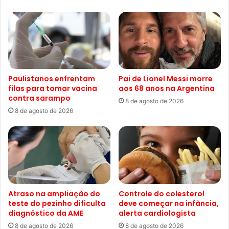
Paulistanos enfrentam
Pai de Lionel Messi morre
filas para tomar vacina
aos 68 anos na Argentina
contra sarampo
8 de agosto de 2026
8 de agosto de 2026
Atraso na ampliação do
Controle do colesterol
teste do pezinho dificulta
deve começar na infância,
diagnóstico da AME
alerta cardiologista
8 de agosto de 2026
8 de agosto de 2026