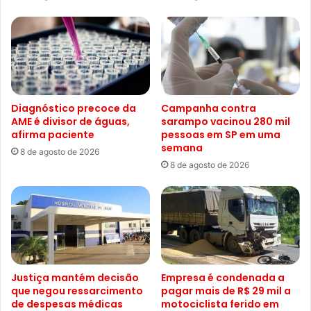
Diagnóstico precoce da
Campanha contra
AME é divisor de águas,
sarampo vacinou 280 mil
afirma paciente
pessoas em SP em uma
semana
8 de agosto de 2026
8 de agosto de 2026
Justiça mantém decisão
Empresa é condenada a
que negou ressarcimento
pagar mais de R$ 29 mil a
de despesas médicas
motociclista ferido em