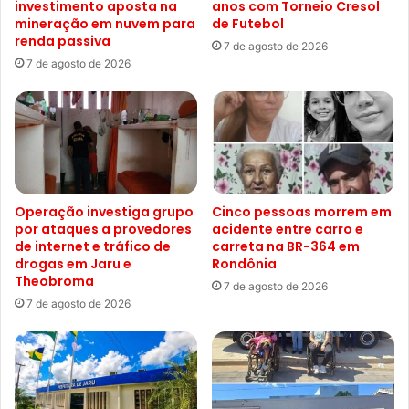
investimento aposta na
anos com Torneio Cresol
mineração em nuvem para
de Futebol
renda passiva
7 de agosto de 2026
7 de agosto de 2026
Operação investiga grupo
Cinco pessoas morrem em
por ataques a provedores
acidente entre carro e
de internet e tráfico de
carreta na BR-364 em
drogas em Jaru e
Rondônia
Theobroma
7 de agosto de 2026
7 de agosto de 2026