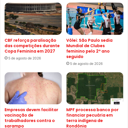
CBF reforça paralisação
Vôlei: São Paulo sedia
das competições durante
Mundial de Clubes
Copa Feminina em 2027
feminino pelo 2º ano
seguido
5 de agosto de 2026
5 de agosto de 2026
Empresas devem facilitar
MPF processa banco por
vacinação de
financiar pecuária em
trabalhadores contra o
terra indígena de
sarampo
Rondônia