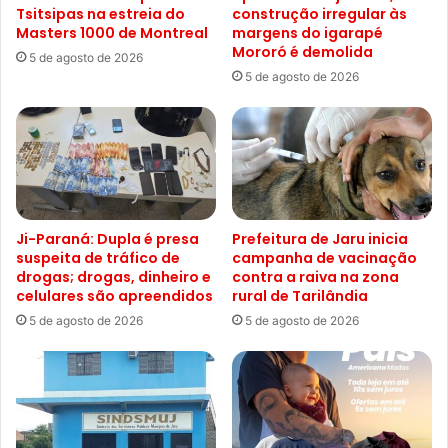
Tsitsipas na estreia do
construção irregular às
Masters 1000 de Montreal
margens do igarapé
Mororó é demolida
5 de agosto de 2026
5 de agosto de 2026
Ji-Paraná: Dupla é presa
Prefeitura de Jaru inicia
suspeita de tráfico de
campanha de vacinação
drogas; drogas, dinheiro e
contra a raiva na zona
celulares são apreendidos
rural de Tarilândia
5 de agosto de 2026
5 de agosto de 2026