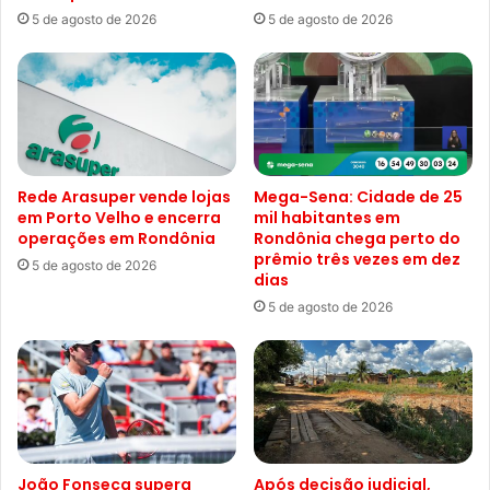
5 de agosto de 2026
5 de agosto de 2026
Rede Arasuper vende lojas
Mega-Sena: Cidade de 25
em Porto Velho e encerra
mil habitantes em
operações em Rondônia
Rondônia chega perto do
prêmio três vezes em dez
5 de agosto de 2026
dias
5 de agosto de 2026
João Fonseca supera
Após decisão judicial,