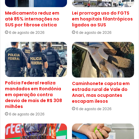
Medicamento reduz em
Lei prorroga uso do FGTS
até 85% internações no
em hospitais filantrópicos
SUS por fibrose cística
ligados ao SUS
6 de agosto de 2026
6 de agosto de 2026
Polícia Federal realiza
Caminhonete capota em
mandados em Rondônia
estrada rural de Vale do
em operação contra
Anari, mas ocupantes
desvio de mais de R$ 308
escapam ilesos
milhões
6 de agosto de 2026
6 de agosto de 2026