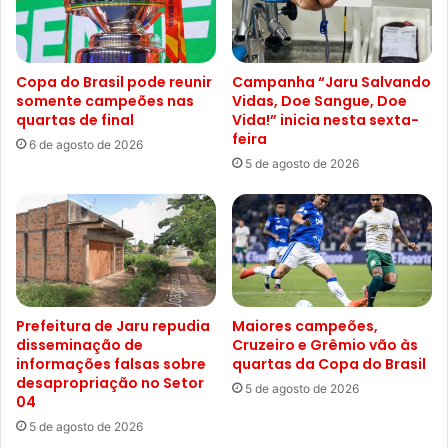
Copa do Brasil pode reunir
Campanha “Jaru Salvando
somente campeões nas
Vidas, Doe Sangue, Doe
quartas de final
Vida!” inicia nesta sexta-
feira
6 de agosto de 2026
5 de agosto de 2026
Prefeitura de Jaru repudia
Maiores campeões,
disseminação de
Cruzeiro e Grêmio vão às
informações falsas sobre
quartas da Copa do Brasil
desapropriação no Setor
5 de agosto de 2026
04
5 de agosto de 2026