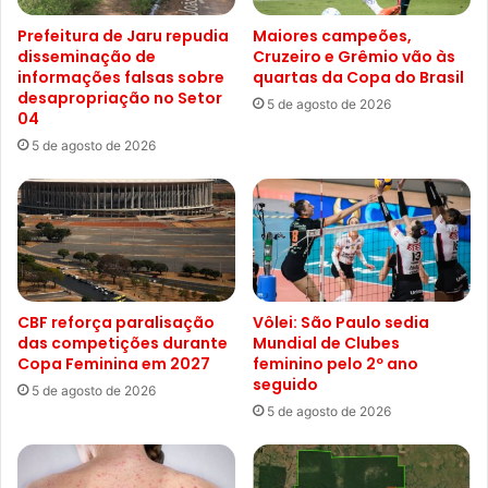
Prefeitura de Jaru repudia
Maiores campeões,
disseminação de
Cruzeiro e Grêmio vão às
informações falsas sobre
quartas da Copa do Brasil
desapropriação no Setor
5 de agosto de 2026
04
5 de agosto de 2026
CBF reforça paralisação
Vôlei: São Paulo sedia
das competições durante
Mundial de Clubes
Copa Feminina em 2027
feminino pelo 2º ano
seguido
5 de agosto de 2026
5 de agosto de 2026