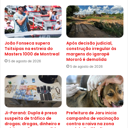
João Fonseca supera
Após decisão judicial,
Tsitsipas na estreia do
construção irregular às
Masters 1000 de Montreal
margens do igarapé
Mororó é demolida
5 de agosto de 2026
5 de agosto de 2026
Ji-Paraná: Dupla é presa
Prefeitura de Jaru inicia
suspeita de tráfico de
campanha de vacinação
drogas; drogas, dinheiro e
contra a raiva na zona