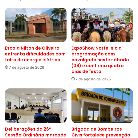
Escola Nilton de Oliveira
ExpoShow Norte inicia
enfrenta dificuldades com
programação com
falta de energia elétrica
cavalgada neste sábado
(08) e confirma quatro
7 de agosto de 2026
dias de festa
7 de agosto de 2026
Deliberações da 26ª
Brigada de Bombeiros
Sessão Ordinária marcada
Civis fortalece prevenção