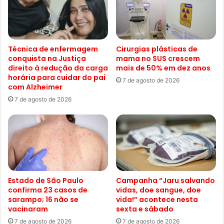
Técnica de enfermagem
Cirurgias plásticas de
conquista na Justiça
mama no SUS crescem
direito à redução da carga
mais de 50% em dez anos
horária para cuidar do pai
7 de agosto de 2026
com Alzheimer
7 de agosto de 2026
Estado de São Paulo
Campanha “Jaru salvando
confirma 23 casos de
vidas, doe sangue, doe
sarampo; 16 não se
vida!” acontece nesta
vacinaram
sexta e sábado
7 de agosto de 2026
7 de agosto de 2026