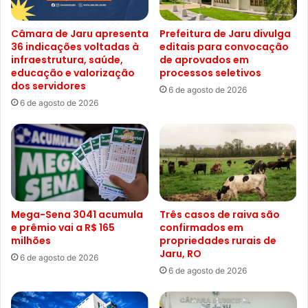
Câmara de Jaru apresenta
Prefeitura de Jaru divulga
36 indicações voltadas à
editais para convocação
infraestrutura, saúde,
de aprovados em
educação e valorização
processos seletivos
dos servidores
6 de agosto de 2026
6 de agosto de 2026
Mega-Sena 3041 acumula
Três casos de raiva são
e prêmio vai a R$ 165
confirmados em
milhões
propriedades rurais de
Jaru, RO
6 de agosto de 2026
6 de agosto de 2026