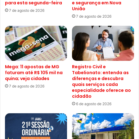
para esta segunda-feira
e segurança em Nova
União
7 de agosto de 2026
7 de agosto de 2026
Mega: 11 apostas de MG
Registro Civil e
faturam até R$ 105 mil na
Tabelionato: entenda as
quina; veja cidades
diferenças e descubra
quais serviços cada
7 de agosto de 2026
especialidade oferece ao
cidadão
6 de agosto de 2026