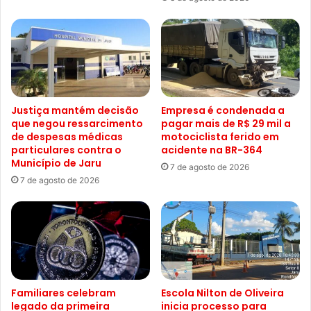
Justiça mantém decisão
Empresa é condenada a
que negou ressarcimento
pagar mais de R$ 29 mil a
de despesas médicas
motociclista ferido em
particulares contra o
acidente na BR-364
Município de Jaru
7 de agosto de 2026
7 de agosto de 2026
Familiares celebram
Escola Nilton de Oliveira
legado da primeira
inicia processo para