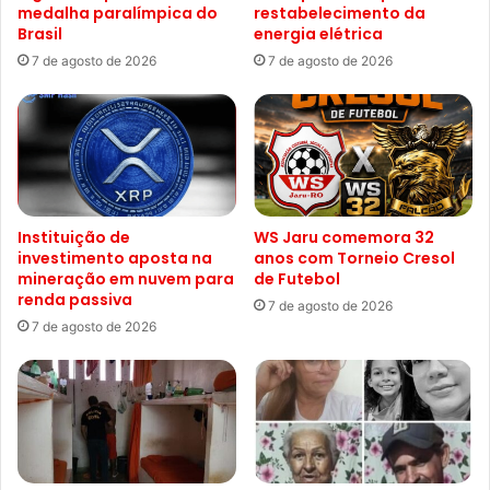
medalha paralímpica do
restabelecimento da
Brasil
energia elétrica
7 de agosto de 2026
7 de agosto de 2026
Instituição de
WS Jaru comemora 32
investimento aposta na
anos com Torneio Cresol
mineração em nuvem para
de Futebol
renda passiva
7 de agosto de 2026
7 de agosto de 2026