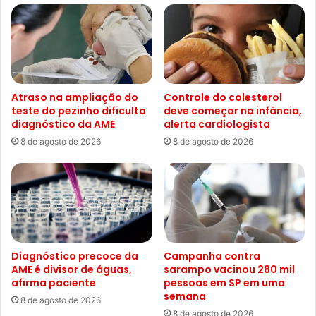
Atraso na ampliação do
Controle do colesterol
teste do pezinho dificulta
deve começar na infância,
diagnóstico da AME
alerta cardiologista
8 de agosto de 2026
8 de agosto de 2026
Diagnóstico precoce da
Campanha contra
AME é divisor de águas,
sarampo vacinou 280 mil
afirma paciente
pessoas em SP em uma
semana
8 de agosto de 2026
8 de agosto de 2026