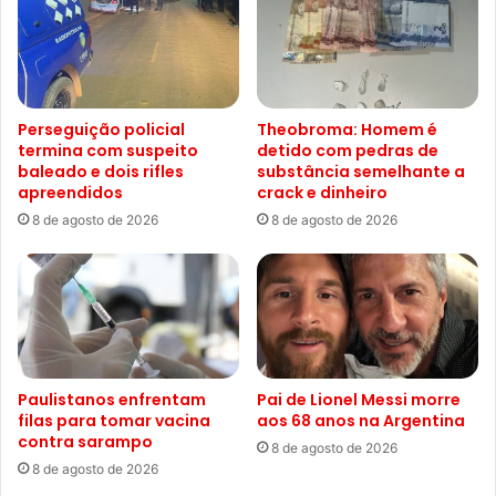
Perseguição policial
Theobroma: Homem é
termina com suspeito
detido com pedras de
baleado e dois rifles
substância semelhante a
apreendidos
crack e dinheiro
8 de agosto de 2026
8 de agosto de 2026
Paulistanos enfrentam
Pai de Lionel Messi morre
filas para tomar vacina
aos 68 anos na Argentina
contra sarampo
8 de agosto de 2026
8 de agosto de 2026