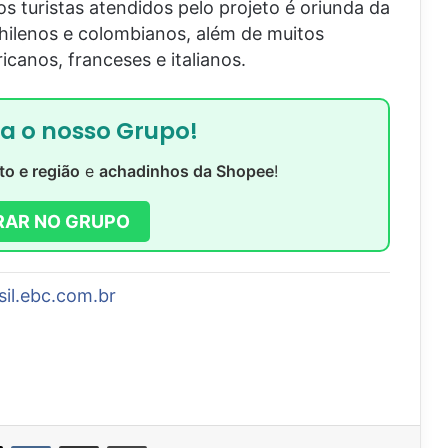
os turistas atendidos pelo projeto é oriunda da
chilenos e colombianos, além de muitos
icanos, franceses e italianos.
ra o nosso Grupo!
to e região
e
achadinhos da Shopee
!
RAR NO GRUPO
sil.ebc.com.br
VK
Compartilhar via e-mail
Imprimir