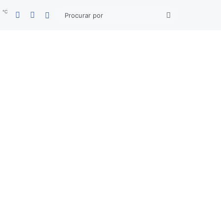
℃
Facebook
YouTube
3
Entrar
Procurar
por