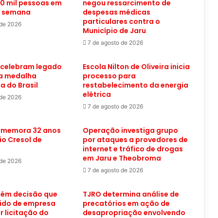
0 mil pessoas em
negou ressarcimento de
a semana
despesas médicas
particulares contra o
 de 2026
Município de Jaru
7 de agosto de 2026
 celebram legado
Escola Nilton de Oliveira inicia
ra medalha
processo para
a do Brasil
restabelecimento da energia
elétrica
 de 2026
7 de agosto de 2026
omemora 32 anos
Operação investiga grupo
o Cresol de
por ataques a provedores de
internet e tráfico de drogas
em Jaru e Theobroma
 de 2026
7 de agosto de 2026
ém decisão que
TJRO determina análise de
ido de empresa
precatórios em ação de
r licitação do
desapropriação envolvendo