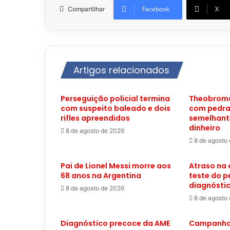
Facebook
X
Compartilhar
Artigos relacionados
Perseguição policial termina
Theobroma
com suspeito baleado e dois
com pedra
rifles apreendidos
semelhante
dinheiro
8 de agosto de 2026
8 de agosto
Pai de Lionel Messi morre aos
Atraso na
68 anos na Argentina
teste do p
diagnósti
8 de agosto de 2026
8 de agosto
Diagnóstico precoce da AME
Campanha