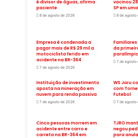
é divisor de águas, afirma
vacinou 28
paciente
SP em um
8 de agosto de 2026
8 de agosto
Empresa é condenada a
Familiares
pagar mais de R$ 29 mil a
da primei
motociclista ferido em
paralímpic
acidente na BR-364
7 de agosto
7 de agosto de 2026
Instituição de investimento
WS Jaru c
aposta na mineração em
com Tornei
nuvem para renda passiva
Futebol
7 de agosto de 2026
7 de agosto
Cinco pessoas morrem em
TJRO mant
acidente entre carro e
negou ped
carreta na BR-364 em
para anula