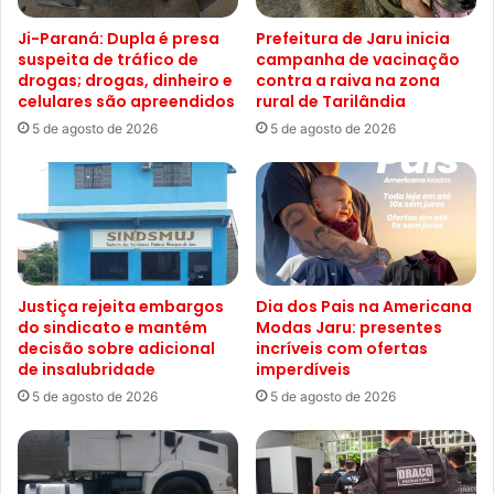
Ji-Paraná: Dupla é presa
Prefeitura de Jaru inicia
suspeita de tráfico de
campanha de vacinação
drogas; drogas, dinheiro e
contra a raiva na zona
celulares são apreendidos
rural de Tarilândia
5 de agosto de 2026
5 de agosto de 2026
Justiça rejeita embargos
Dia dos Pais na Americana
do sindicato e mantém
Modas Jaru: presentes
decisão sobre adicional
incríveis com ofertas
de insalubridade
imperdíveis
5 de agosto de 2026
5 de agosto de 2026