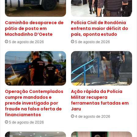
Caminhão desaparece de
Polícia Civil de Rondônia
pátio de posto em
enfrenta maior déficit do
Machadinho D’Oeste
país, aponta estudo
5 de agosto de 2026
5 de agosto de 2026
Operação Contemplados
Ação rápida da Polícia
cumpre mandados e
Militar recupera
prende investigado por
ferramentas furtadas em
fraude na falsa oferta de
Jaru
financiamentos
4 de agosto de 2026
5 de agosto de 2026