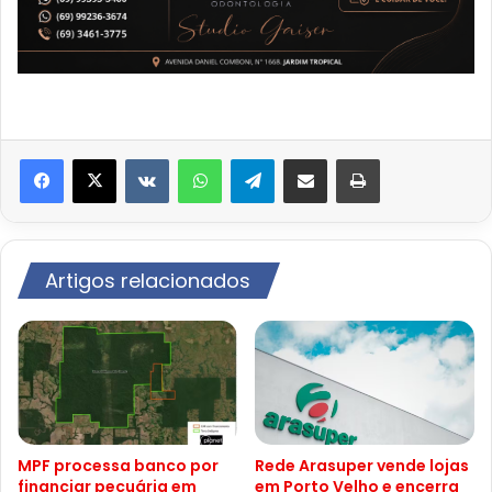
VK
WhatsApp
Telegram
Compartilhar via e-mail
Imprimir
Artigos relacionados
MPF processa banco por
Rede Arasuper vende lojas
financiar pecuária em
em Porto Velho e encerra