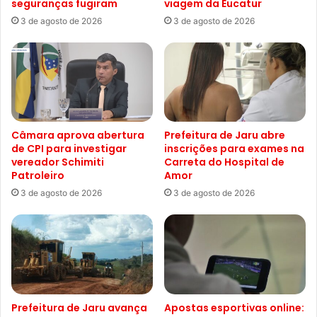
seguranças fugiram
viagem da Eucatur
3 de agosto de 2026
3 de agosto de 2026
Câmara aprova abertura
Prefeitura de Jaru abre
de CPI para investigar
inscrições para exames na
vereador Schimiti
Carreta do Hospital de
Patroleiro
Amor
3 de agosto de 2026
3 de agosto de 2026
Prefeitura de Jaru avança
Apostas esportivas online: