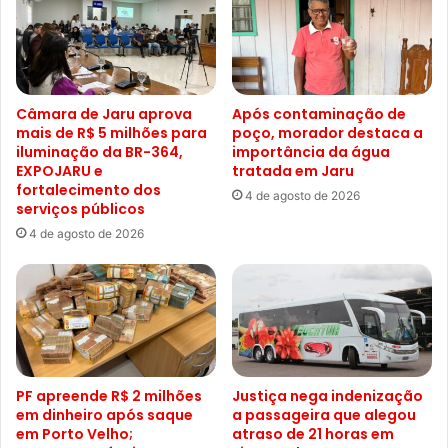
Câmara de Jaru aprova
Após contaminação de
mais de R$ 5 milhões para
poço, morador destaca a
iluminação da BR-364,
importância da água
EXPOJARU e
tratada em Jaru
fortalecimento dos
4 de agosto de 2026
serviços públicos
4 de agosto de 2026
PF apreende R$ 2 milhões
Justiça nega indenização
em dinheiro após saque
a passageira que alegou
em Porto Velho;
atraso de 21 horas em