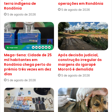
terra indígena de
operações em Rondônia
Rondônia
5 de agosto de 2026
5 de agosto de 2026
Mega-Sena: Cidade de 25
Após decisão judicial,
mil habitantes em
construção irregular às
Rondônia chega perto do
margens do igarapé
prêmio três vezes em dez
Mororó é demolida
dias
5 de agosto de 2026
5 de agosto de 2026