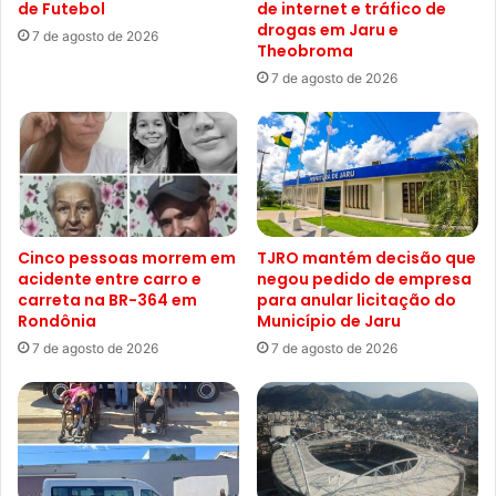
de Futebol
de internet e tráfico de
drogas em Jaru e
7 de agosto de 2026
Theobroma
7 de agosto de 2026
Cinco pessoas morrem em
TJRO mantém decisão que
acidente entre carro e
negou pedido de empresa
carreta na BR-364 em
para anular licitação do
Rondônia
Município de Jaru
7 de agosto de 2026
7 de agosto de 2026