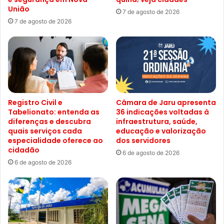
União
7 de agosto de 2026
7 de agosto de 2026
Registro Civil e
Câmara de Jaru apresenta
Tabelionato: entenda as
36 indicações voltadas à
diferenças e descubra
infraestrutura, saúde,
quais serviços cada
educação e valorização
especialidade oferece ao
dos servidores
cidadão
6 de agosto de 2026
6 de agosto de 2026