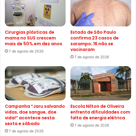
Cirurgias plásticas de
Estado de São Paulo
mama no SUS crescem
confirma 23 casos de
mais de 50% em dez anos
sarampo; 16 não se
vacinaram
7 de agosto de 2026
7 de agosto de 2026
Campanha “Jaru salvando
Escola Nilton de Oliveira
vidas, doe sangue, doe
enfrenta dificuldades com
vida!” acontece nesta
falta de energia elétrica
sexta e sábado
7 de agosto de 2026
7 de agosto de 2026