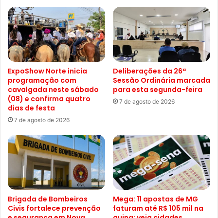
ExpoShow Norte inicia
Deliberações da 26ª
programação com
Sessão Ordinária marcada
cavalgada neste sábado
para esta segunda-feira
(08) e confirma quatro
7 de agosto de 2026
dias de festa
7 de agosto de 2026
Brigada de Bombeiros
Mega: 11 apostas de MG
Civis fortalece prevenção
faturam até R$ 105 mil na
e segurança em Nova
quina; veja cidades