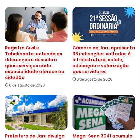
Registro Civil e
Câmara de Jaru apresenta
Tabelionato: entenda as
36 indicações voltadas à
diferenças e descubra
infraestrutura, saúde,
quais serviços cada
educação e valorização
especialidade oferece ao
dos servidores
cidadão
6 de agosto de 2026
6 de agosto de 2026
Prefeitura de Jaru divulga
Mega-Sena 3041 acumula