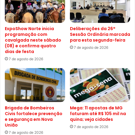
ExpoShow Norte inicia
Deliberações da 26ª
programação com
Sessão Ordinária marcada
cavalgada neste sábado
para esta segunda-feira
(08) e confirma quatro
7 de agosto de 2026
dias de festa
7 de agosto de 2026
Brigada de Bombeiros
Mega: 11 apostas de MG
Civis fortalece prevenção
faturam até R$ 105 mil na
e segurança em Nova
quina; veja cidades
União
7 de agosto de 2026
7 de agosto de 2026