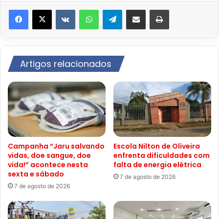
VK
WhatsApp
Telegram
Compartilhar via e-mail
Imprimir
Artigos relacionados
Campanha “Jaru salvando
Escola Nilton de Oliveira
vidas, doe sangue, doe
enfrenta dificuldades com
vida!” acontece nesta
falta de energia elétrica
sexta e sábado
7 de agosto de 2026
7 de agosto de 2026