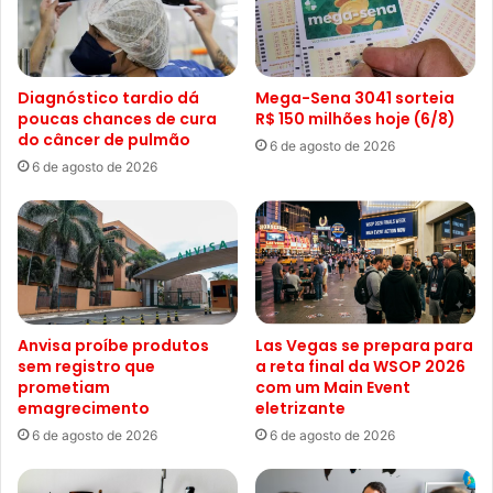
Diagnóstico tardio dá
Mega-Sena 3041 sorteia
poucas chances de cura
R$ 150 milhões hoje (6/8)
do câncer de pulmão
6 de agosto de 2026
6 de agosto de 2026
Anvisa proíbe produtos
Las Vegas se prepara para
sem registro que
a reta final da WSOP 2026
prometiam
com um Main Event
emagrecimento
eletrizante
6 de agosto de 2026
6 de agosto de 2026