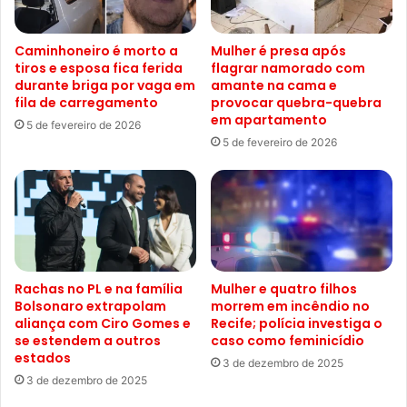
Caminhoneiro é morto a
Mulher é presa após
tiros e esposa fica ferida
flagrar namorado com
durante briga por vaga em
amante na cama e
fila de carregamento
provocar quebra-quebra
em apartamento
5 de fevereiro de 2026
5 de fevereiro de 2026
Rachas no PL e na família
Mulher e quatro filhos
Bolsonaro extrapolam
morrem em incêndio no
aliança com Ciro Gomes e
Recife; polícia investiga o
se estendem a outros
caso como feminicídio
estados
3 de dezembro de 2025
3 de dezembro de 2025