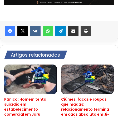
VK
WhatsApp
Telegram
Compartilhar via e-mail
Imprimir
Artigos relacionados
Pânico: Homem tenta
Ciúmes, facas e roupas
suicídio em
queimadas:
estabelecimento
relacionamento termina
comercial em Jaru
em caos absoluto em Ji-