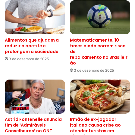
Alimentos que ajudam a
Matematicamente, 10
reduzir o apetite e
times ainda correm risco
prolongam a saciedade
de
rebaixamento no Brasileir
3 de dezembro de 2025
ão
3 de dezembro de 2025
Astrid Fontenelle anuncia
Irmão de ex-jogador
fim de ‘Admiráveis
italiano causa crise ao
Conselheiras’ no GNT
ofender turistas em