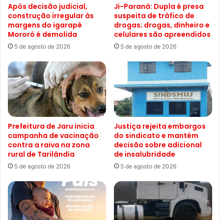
Após decisão judicial,
Ji-Paraná: Dupla é presa
construção irregular às
suspeita de tráfico de
margens do igarapé
drogas; drogas, dinheiro e
Mororó é demolida
celulares são apreendidos
5 de agosto de 2026
5 de agosto de 2026
Prefeitura de Jaru inicia
Justiça rejeita embargos
campanha de vacinação
do sindicato e mantém
contra a raiva na zona
decisão sobre adicional
rural de Tarilândia
de insalubridade
5 de agosto de 2026
5 de agosto de 2026