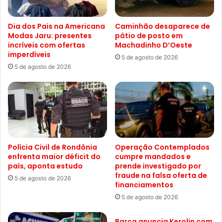
Dia dos Pais na Americana
Caminhão desaparece de
Modas Jaru: presentes
pátio de posto em
incríveis com ofertas
Machadinho D’Oeste
imperdíveis
5 de agosto de 2026
5 de agosto de 2026
Polícia Civil de Rondônia
Operação Contemplados
enfrenta maior déficit do
cumpre mandados e
país, aponta estudo
prende investigado por
fraude na falsa oferta de
5 de agosto de 2026
financiamentos
5 de agosto de 2026
Barça anuncia Kerolin com