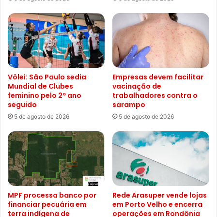
Vôlei: São Paulo sedia
Empresas devem facilitar
Mundial de Clubes
vacinação de
feminino pelo 2º ano
trabalhadores contra o
seguido
sarampo
5 de agosto de 2026
5 de agosto de 2026
MPF processa banco por
Rede Arasuper vende lojas
financiar pecuária em
em Porto Velho e encerra
terra indígena de
operações em Rondônia