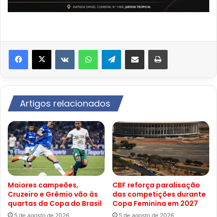
VK
WhatsApp
Telegram
Compartilhar via e-mail
Imprimir
Artigos relacionados
Maiores campeões,
CBF reforça paralisação
Cruzeiro e Grêmio vão às
das competições durante
quartas da Copa do Brasil
Copa Feminina em 2027
5 de agosto de 2026
5 de agosto de 2026