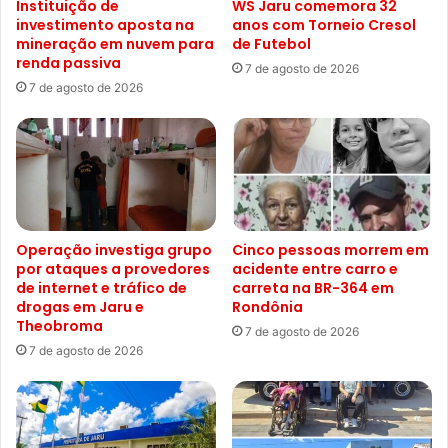
Instituição de
WS Jaru comemora 32
investimento aposta na
anos com Torneio Cresol
mineração em nuvem para
de Futebol
renda passiva
7 de agosto de 2026
7 de agosto de 2026
Operação investiga grupo
Cinco pessoas morrem em
por ataques a provedores
acidente entre carro e
de internet e tráfico de
carreta na BR-364 em
drogas em Jaru e
Rondônia
Theobroma
7 de agosto de 2026
7 de agosto de 2026