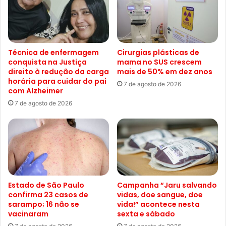
Técnica de enfermagem
Cirurgias plásticas de
conquista na Justiça
mama no SUS crescem
direito à redução da carga
mais de 50% em dez anos
horária para cuidar do pai
7 de agosto de 2026
com Alzheimer
7 de agosto de 2026
Estado de São Paulo
Campanha “Jaru salvando
confirma 23 casos de
vidas, doe sangue, doe
sarampo; 16 não se
vida!” acontece nesta
vacinaram
sexta e sábado