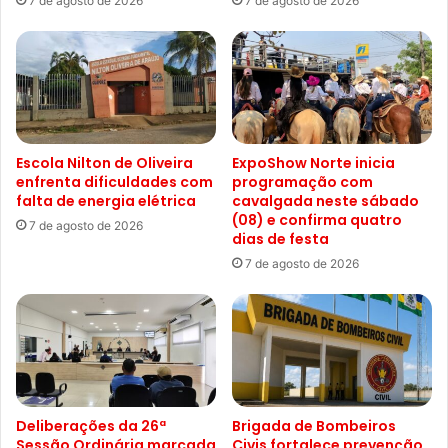
7 de agosto de 2026
7 de agosto de 2026
Escola Nilton de Oliveira
ExpoShow Norte inicia
enfrenta dificuldades com
programação com
falta de energia elétrica
cavalgada neste sábado
(08) e confirma quatro
7 de agosto de 2026
dias de festa
7 de agosto de 2026
Deliberações da 26ª
Brigada de Bombeiros
Sessão Ordinária marcada
Civis fortalece prevenção