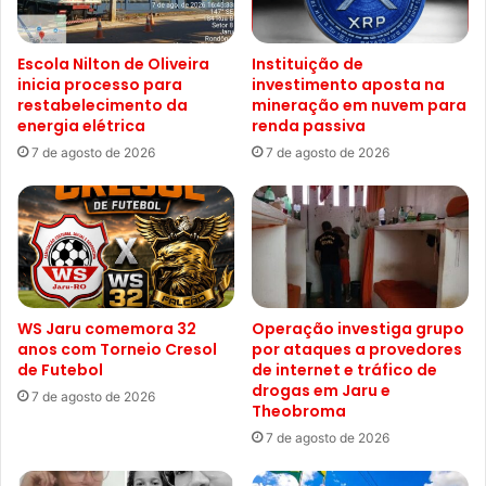
Escola Nilton de Oliveira
Instituição de
inicia processo para
investimento aposta na
restabelecimento da
mineração em nuvem para
energia elétrica
renda passiva
7 de agosto de 2026
7 de agosto de 2026
WS Jaru comemora 32
Operação investiga grupo
anos com Torneio Cresol
por ataques a provedores
de Futebol
de internet e tráfico de
drogas em Jaru e
7 de agosto de 2026
Theobroma
7 de agosto de 2026