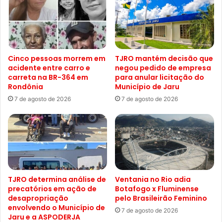
Cinco pessoas morrem em
TJRO mantém decisão que
acidente entre carro e
negou pedido de empresa
carreta na BR-364 em
para anular licitação do
Rondônia
Município de Jaru
7 de agosto de 2026
7 de agosto de 2026
TJRO determina análise de
Ventania no Rio adia
precatórios em ação de
Botafogo x Fluminense
desapropriação
pelo Brasileirão Feminino
envolvendo o Município de
7 de agosto de 2026
Jaru e a ASPODERJA