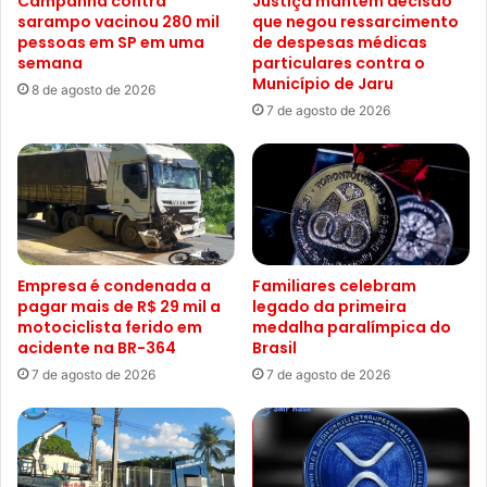
Campanha contra
Justiça mantém decisão
sarampo vacinou 280 mil
que negou ressarcimento
pessoas em SP em uma
de despesas médicas
semana
particulares contra o
Município de Jaru
8 de agosto de 2026
7 de agosto de 2026
Empresa é condenada a
Familiares celebram
pagar mais de R$ 29 mil a
legado da primeira
motociclista ferido em
medalha paralímpica do
acidente na BR-364
Brasil
7 de agosto de 2026
7 de agosto de 2026