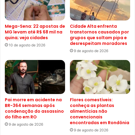
Mega-Sena: 22 apostas de
Cidade Alta enfrenta
MG levam até R$ 68 mil na
transtornos causados por
quina; veja cidades
grupos que soltam pipa e
desrespeitam moradores
10 de agosto de 2026
9 de agosto de 2026
Pai morre em acidente na
Flores comestíveis:
BR-364 semanas após
conheça as plantas
condenação do assassino
alimentícias não
do filho em RO
convencionais
encontradas em Rondônia
9 de agosto de 2026
9 de agosto de 2026