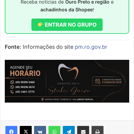
Receba notícias de
Ouro Preto e região
e
achadinhos da Shopee
!
ENTRAR NO GRUPO
Fonte:
Informações do site
pm.ro.gov.br
VK
WhatsApp
Telegram
Compartilhar via e-mail
Imprimir