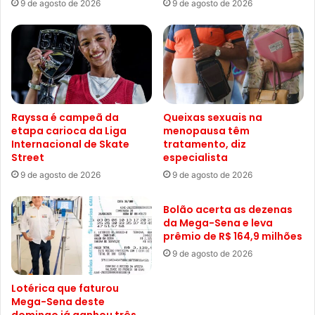
9 de agosto de 2026
9 de agosto de 2026
Rayssa é campeã da
Queixas sexuais na
etapa carioca da Liga
menopausa têm
Internacional de Skate
tratamento, diz
Street
especialista
9 de agosto de 2026
9 de agosto de 2026
Bolão acerta as dezenas
da Mega-Sena e leva
prêmio de R$ 164,9 milhões
9 de agosto de 2026
Lotérica que faturou
Mega-Sena deste