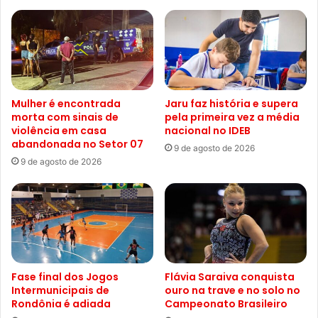
Mulher é encontrada
Jaru faz história e supera
morta com sinais de
pela primeira vez a média
violência em casa
nacional no IDEB
abandonada no Setor 07
9 de agosto de 2026
9 de agosto de 2026
Fase final dos Jogos
Flávia Saraiva conquista
Intermunicipais de
ouro na trave e no solo no
Rondônia é adiada
Campeonato Brasileiro