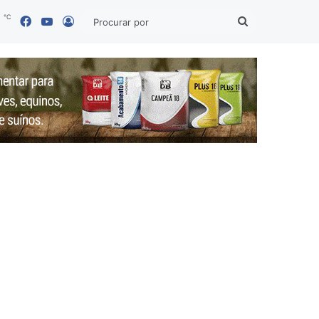
℃
Facebook
YouTube
1
Entrar
Procurar
por