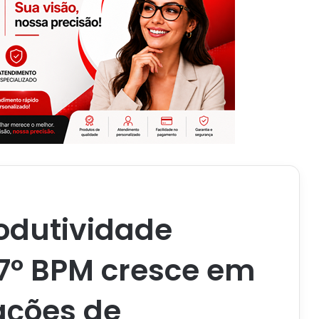
odutividade
 7º BPM cresce em
ações de